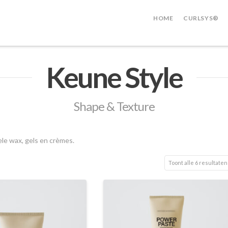
HOME
CURLSYS®
Keune Style
Shape & Texture
ele wax, gels en crèmes.
Toont alle 6 resultaten