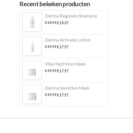
Recent bekeken producten
Derma Regulate Shampoo
Oorspronkelijke
Huidige
€
23,95
€
14,37
prijs
prijs
was:
is:
€ 23,95.
€ 14,37.
Derma Activate Lotion
Oorspronkelijke
Huidige
€
29,95
€
17,97
prijs
prijs
was:
is:
€ 29,95.
€ 17,97.
Vital Nutrition Mask
Oorspronkelijke
Huidige
€
29,95
€
17,97
prijs
prijs
was:
is:
€ 29,95.
€ 17,97.
Derma Sensitive Mask
Oorspronkelijke
Huidige
€
29,95
€
17,97
prijs
prijs
was:
is:
€ 29,95.
€ 17,97.