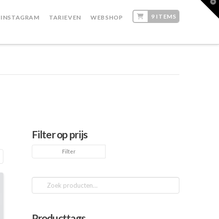
T
t
9 ITEMS
W
INSTAGRAM
TARIEVEN
WEBSHOP
Filter op prijs
Min.
Max.
Filter
prijs
prijs
Zoeken
naar:
Producttags