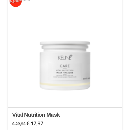
Vital Nutrition Mask
Oorspronkelijke
Huidige
€
17,97
€
29,95
prijs
prijs
was:
is: