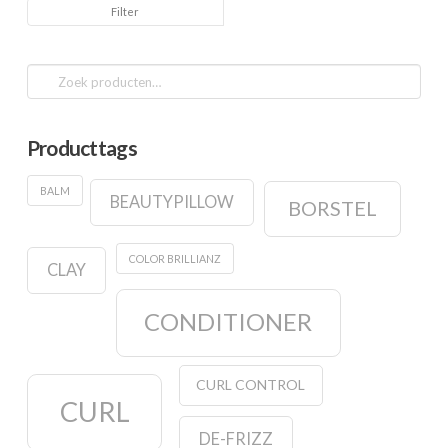
Min.
Max.
Filter
prijs
prijs
Zoeken
naar:
Producttags
BALM
BEAUTYPILLOW
BORSTEL
COLOR BRILLIANZ
CLAY
CONDITIONER
CURL CONTROL
CURL
DE-FRIZZ