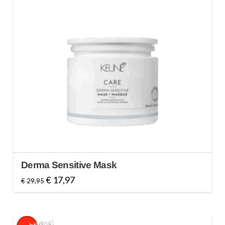
Derma Sensitive Mask
Oorspronkelijke
Huidige
€
17,97
€
29,95
prijs
prijs
was:
is:
€ 29,95.
€ 17,97.
Aanbieding!