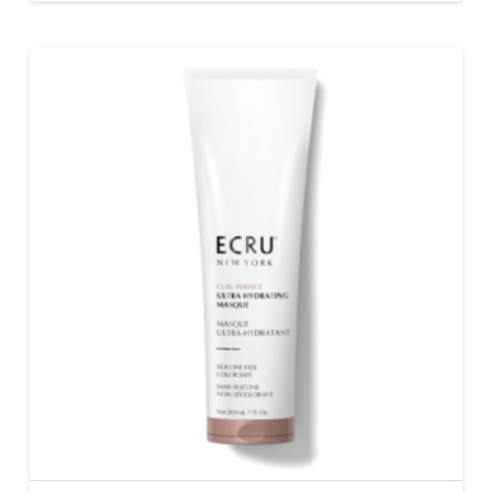
€ 29,95.
€ 17,97.