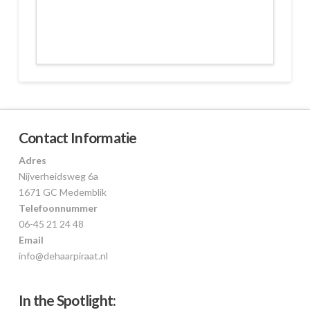
https://dehaarpiraat.nl/ecru-new-york/
Contact Informatie
Adres
Nijverheidsweg 6a
1671 GC Medemblik
Telefoonnummer
06-45 21 24 48
Email
info@dehaarpiraat.nl
In the Spotlight: