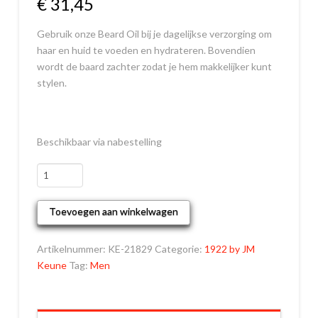
€
31,45
Gebruik onze Beard Oil bij je dagelijkse verzorging om
haar en huid te voeden en hydrateren. Bovendien
wordt de baard zachter zodat je hem makkelijker kunt
stylen.
Beschikbaar via nabestelling
1922
By
J.M.
Toevoegen aan winkelwagen
Keune
Beard
Artikelnummer:
KE-21829
Categorie:
1922 by JM
Oil
Keune
Tag:
Men
aantal