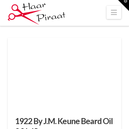
T
t
W
Nav
1922 By J.M. Keune Beard Oil